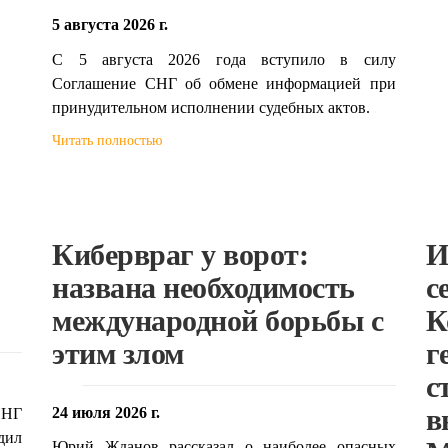
5 августа 2026 г.
С 5 августа 2026 года вступило в силу
Соглашение СНГ об обмене информацией при
принудительном исполнении судебных актов.
Читать полностью
Кибервраг у ворот:
И
названа необходимость
с
международной борьбы с
К
этим злом
г
с
в
24 июля 2026 г.
СНГ
дил
Юрий Жданов рассказал о наиболее опасных