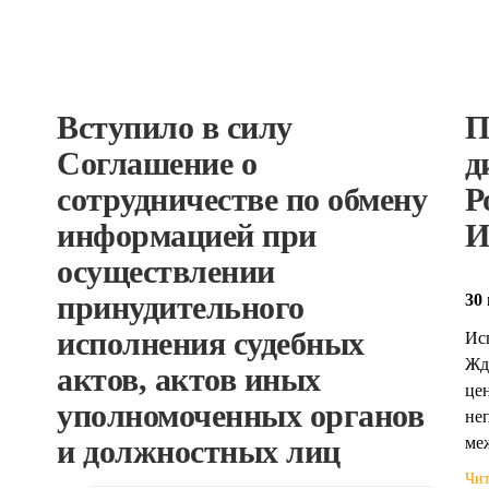
Вступило в силу
П
Соглашение о
д
сотрудничестве по обмену
Р
информацией при
И
осуществлении
принудительного
30 
исполнения судебных
Ис
Жд
актов, актов иных
це
уполномоченных органов
не
ме
и должностных лиц
Чит