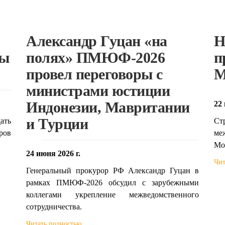
Александр Гуцан «на
Н
ты
полях» ПМЮФ-2026
п
провел переговоры с
М
министрами юстиции
Индонезии, Мавритании
22 
и Турции
ать
Ст
ров
ме
Мо
24 июня 2026 г.
Чит
Генеральный прокурор РФ Александр Гуцан в
рамках ПМЮФ-2026 обсудил с зарубежными
коллегами укрепление межведомственного
сотрудничества.
Читать полностью