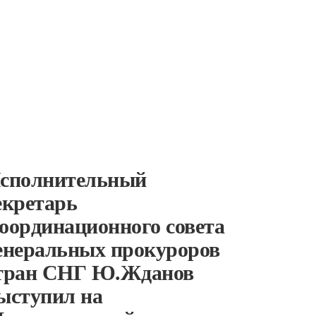
сполнительный
екретарь
оординационного совета
енеральных прокуроров
тран СНГ Ю.Жданов
ыступил на