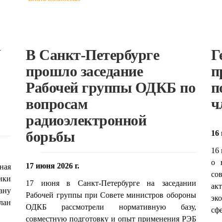
V
В Санкт-Петербурге
Г
прошло заседание
п
Рабочей группы ОДКБ по
п
вопросам
ч
радиоэлектронной
борьбы
16 
16
о 
17 июня 2026 г.
ная
со
ики
17 июня в Санкт-Петербурге на заседании
ак
ану
Рабочей группы при Совете министров обороны
эк
лан
ОДКБ рассмотрели нормативную базу,
сфе
совместную подготовку и опыт применения РЭБ