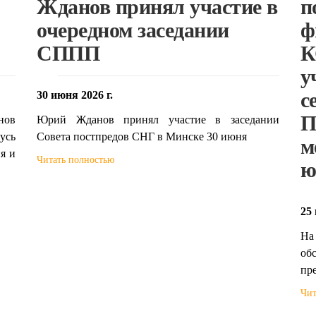
Жданов принял участие в
п
очередном заседании
ф
СППП
К
у
с
30 июня 2026 г.
П
нов
Юрий Жданов принял участие в заседании
усь
Совета постпредов СНГ в Минске 30 июня
м
я и
Читать полностью
ю
25 
На
об
пр
Чит